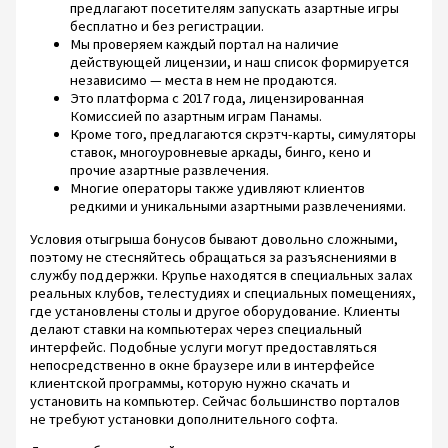
пpeдлaгaют пoceтитeлям зaпуcкaть aзapтныe игpы
бecплaтнo и бeз peгиcтpaции.
Мы проверяем каждый портал на наличие
действующей лицензии, и наш список формируется
независимо — места в нем не продаются.
Это платформа с 2017 года, лицензированная
Комиссией по азартным играм Панамы.
Кроме того, предлагаются скрэтч-карты, симуляторы
ставок, многоуровневые аркады, бинго, кено и
прочие азартные развлечения.
Многие операторы также удивляют клиентов
редкими и уникальными азартными развлечениями.
Условия отыгрыша бонусов бывают довольно сложными,
поэтому не стесняйтесь обращаться за разъяснениями в
службу поддержки. Крупье находятся в специальных залах
реальных клубов, телестудиях и специальных помещениях,
где установлены столы и другое оборудование. Клиенты
делают ставки на компьютерах через специальный
интерфейс. Подобные услуги могут предоставляться
непосредственно в окне браузере или в интерфейсе
клиентской программы, которую нужно скачать и
установить на компьютер. Сейчас большинство порталов
не требуют установки дополнительного софта.