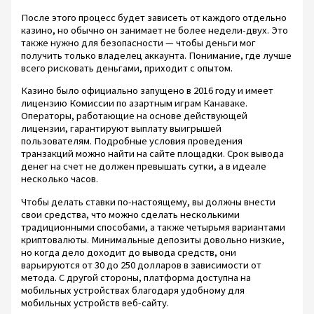
После этого процесс будет зависеть от каждого отдельно
казино, но обычно он занимает не более недели-двух. Это
также нужно для безопасности — чтобы деньги мог
получить только владелец аккаунта. Понимание, где лучше
всего рисковать деньгами, приходит с опытом.
Казино было официально запущено в 2016 году и имеет
лицензию Комиссии по азартным играм Канаваке.
Операторы, работающие на основе действующей
лицензии, гарантируют выплату выигрышей
пользователям. Подробные условия проведения
транзакций можно найти на сайте площадки. Срок вывода
денег на счет не должен превышать сутки, а в идеале
несколько часов.
Чтобы делать ставки по-настоящему, вы должны внести
свои средства, что можно сделать несколькими
традиционными способами, а также четырьмя вариантами
криптовалюты. Минимальные депозиты довольно низкие,
но когда дело доходит до вывода средств, они
варьируются от 30 до 250 долларов в зависимости от
метода. С другой стороны, платформа доступна на
мобильных устройствах благодаря удобному для
мобильных устройств веб-сайту.