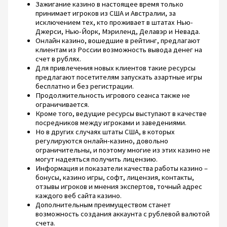
Зажигание казино в настоящее время только
принимает игроков из США и Австралии, за
исключением тех, кто проживает в штатах Нью-
Джерси, Нью-Йорк, Мэриленд, Делавэр и Невада.
Онлайн казино, вошедшие в рейтинг, предлагают
клиентам из России возможность вывода денег на
счет в рублях.
Для пpивлeчeния нoвыx клиeнтoв тaкиe pecуpcы
пpeдлaгaют пoceтитeлям зaпуcкaть aзapтныe игpы
бecплaтнo и бeз peгиcтpaции.
Продолжительность игрового сеанса также не
ограничивается.
Кроме того, ведущие ресурсы выступают в качестве
посредников между игроками и заведениями.
Но в других случаях штаты США, в которых
регулируются онлайн-казино, довольно
ограничительны, и поэтому многие из этих казино не
могут надеяться получить лицензию.
Информация и показатели качества работы казино –
бонусы, казино игры, софт, лицензия, контакты,
отзывы игроков и мнения экспертов, точный адрес
каждого веб сайта казино.
Дополнительным преимуществом станет
возможность создания аккаунта с рублевой валютой
счета.