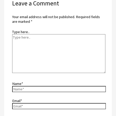
Leave a Comment
Your email address will not be published.
Required fields
are marked
*
Type here..
Name*
Email*