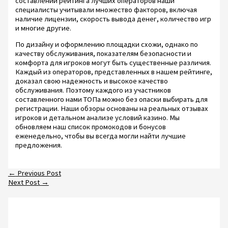
составлении рейтинга лучших операторов наши
специалисты учитывали множество факторов, включая
наличие лицензии, скорость вывода денег, количество игр
и многие другие.
По дизайну и оформлению площадки схожи, однако по
качеству обслуживания, показателям безопасности и
комфорта для игроков могут быть существенные различия.
Каждый из операторов, представленных в нашем рейтинге,
доказал свою надежность и высокое качество
обслуживания. Поэтому каждого из участников
составленного нами ТОПа можно без опаски выбирать для
регистрации. Наши обзоры основаны на реальных отзывах
игроков и детальном анализе условий казино. Мы
обновляем наш список промокодов и бонусов
еженедельно, чтобы вы всегда могли найти лучшие
предложения.
←
Previous Post
Next Post
→