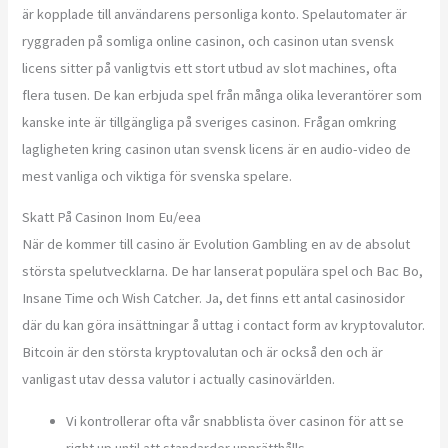
är kopplade till användarens personliga konto. Spelautomater är
ryggraden på somliga online casinon, och casinon utan svensk
licens sitter på vanligtvis ett stort utbud av slot machines, ofta
flera tusen. De kan erbjuda spel från många olika leverantörer som
kanske inte är tillgängliga på sveriges casinon. Frågan omkring
lagligheten kring casinon utan svensk licens är en audio-video de
mest vanliga och viktiga för svenska spelare.
Skatt På Casinon Inom Eu/eea
När de kommer till casino är Evolution Gambling en av de absolut
största spelutvecklarna. De har lanserat populära spel och Bac Bo,
Insane Time och Wish Catcher. Ja, det finns ett antal casinosidor
där du kan göra insättningar å uttag i contact form av kryptovalutor.
Bitcoin är den största kryptovalutan och är också den och är
vanligast utav dessa valutor i actually casinovärlden.
Vi kontrollerar ofta vår snabblista över casinon för att se
right up until att standarder upprätthålls.