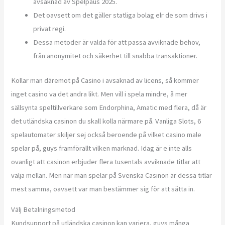
avsaknad av Spelpaus 2025.
Det oavsett om det gäller statliga bolag elr de som drivs i
privat regi.
Dessa metoder är valda för att passa avviknade behov,
från anonymitet och säkerhet till snabba transaktioner.
Kollar man däremot på Casino i avsaknad av licens, så kommer
inget casino va det andra likt. Men vill i spela mindre, å mer
sällsynta speltillverkare som Endorphina, Amatic med flera, då är
det utländska casinon du skall kolla närmare på. Vanliga Slots, 6
spelautomater skiljer sej också beroende på vilket casino male
spelar på, guys framförallt vilken marknad. Idag är e inte alls
ovanligt att casinon erbjuder flera tusentals avviknade titlar att
välja mellan. Men när man spelar på Svenska Casinon är dessa titlar
mest samma, oavsett var man bestämmer sig för att sätta in.
Välj Betalningsmetod
Kundsupport på utländska casinon kan variera, guys många