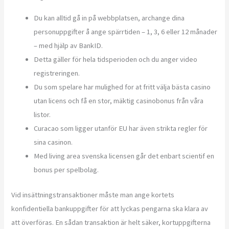
Du kan alltid gå in på webbplatsen, archange dina
personuppgifter å ange spärrtiden – 1, 3, 6 eller 12 månader
– med hjälp av BankID.
Detta gäller för hela tidsperioden och du anger video
registreringen.
Du som spelare har mulighed for at fritt välja bästa casino
utan licens och få en stor, mäktig casinobonus från våra
listor.
Curacao som ligger utanför EU har även strikta regler för
sina casinon.
Med living area svenska licensen går det enbart scientif en
bonus per spelbolag.
Vid insättningstransaktioner måste man ange kortets
konfidentiella bankuppgifter för att lyckas pengarna ska klara av
att överföras. En sådan transaktion är helt säker, kortuppgifterna