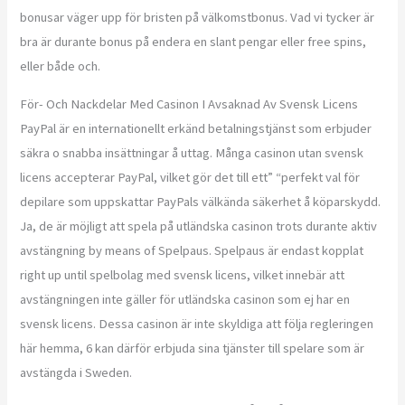
bonusar väger upp för bristen på välkomstbonus. Vad vi tycker är
bra är durante bonus på endera en slant pengar eller free spins,
eller både och.
För- Och Nackdelar Med Casinon I Avsaknad Av Svensk Licens
PayPal är en internationellt erkänd betalningstjänst som erbjuder
säkra o snabba insättningar å uttag. Många casinon utan svensk
licens accepterar PayPal, vilket gör det till ett” “perfekt val för
depilare som uppskattar PayPals välkända säkerhet å köparskydd.
Ja, de är möjligt att spela på utländska casinon trots durante aktiv
avstängning by means of Spelpaus. Spelpaus är endast kopplat
right up until spelbolag med svensk licens, vilket innebär att
avstängningen inte gäller för utländska casinon som ej har en
svensk licens. Dessa casinon är inte skyldiga att följa regleringen
här hemma, 6 kan därför erbjuda sina tjänster till spelare som är
avstängda i Sweden.