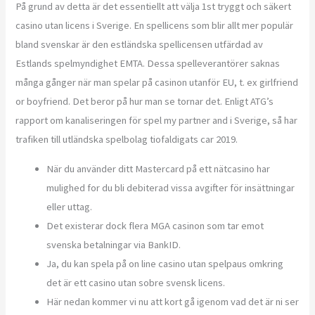
På grund av detta är det essentiellt att välja 1st tryggt och säkert
casino utan licens i Sverige. En spellicens som blir allt mer populär
bland svenskar är den estländska spellicensen utfärdad av
Estlands spelmyndighet EMTA. Dessa spelleverantörer saknas
många gånger när man spelar på casinon utanför EU, t. ex girlfriend
or boyfriend. Det beror på hur man se tornar det. Enligt ATG’s
rapport om kanaliseringen för spel my partner and i Sverige, så har
trafiken till utländska spelbolag tiofaldigats car 2019.
När du använder ditt Mastercard på ett nätcasino har
mulighed for du bli debiterad vissa avgifter för insättningar
eller uttag.
Det existerar dock flera MGA casinon som tar emot
svenska betalningar via BankID.
Ja, du kan spela på on line casino utan spelpaus omkring
det är ett casino utan sobre svensk licens.
Här nedan kommer vi nu att kort gå igenom vad det är ni ser