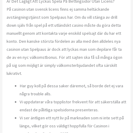
Är Det Lagligt Att Lyckas Spela På Bettingsidor Utan Licens?
På casinon utan svensk licens finns ej samma heltäckande
avstängningstjänst som Spelpaus har. Om du vill stänga av drill
down själv från spel på ett utländskt casino måste du göra detta
manuellt genom att kontakta varje enskild spelsajt där du har ett
konto. Den kanske största fördelen av alla med den alldeles nya
casinon utan Spelpaus är dock att lyckas man som depilare får ta
de av en nyc välkomstbonus. För att sajten ska få så många ögon
på sig som möjligt är simply välkomsterbjudandet ofta särskilt
lukrativt.
Har guy koll på dessa saker däremot, så borde det ej vara
några trouble alls.
Vi uppdaterar våra topplistor frekvent för att säkerställa att
endast de pålitliga spelsidorna presenteras.
Vi ser äntligen ett nytt liv på marknaden som ni inte sett på
länge, vilket gör oss väldigt hoppfulla för Casinon i