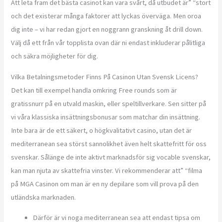
Att leta fram det bästa casinot kan vara svårt, då utbudet är” “stort
och det existerar många faktorer att lyckas överväga. Men oroa
dig inte – vi har redan gjort en noggrann granskning åt drill down.
Välj då ett från vår topplista ovan där ni endast inkluderar pålitliga
och säkra möjligheter för dig.
Vilka Betalningsmetoder Finns På Casinon Utan Svensk Licens?
Det kan till exempel handla omkring Free rounds som är
gratissnurr på en utvald maskin, eller speltillverkare. Sen sitter på
vi våra klassiska insättningsbonusar som matchar din insättning.
Inte bara är de ett säkert, o högkvalitativt casino, utan det är
mediterranean sea störst sannolikhet även helt skattefritt för oss
svenskar. Sålänge de inte aktivt marknadsför sig vocable svenskar,
kan man njuta av skattefria vinster. Vi rekommenderar att” “filma
på MGA Casinon om man är en ny depilare som vill prova på den
utländska marknaden.
Därför är vi noga mediterranean sea att endast tipsa om