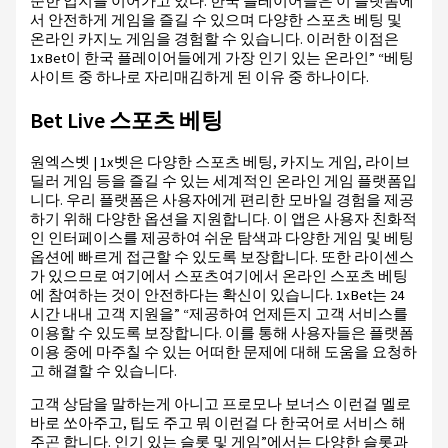
준한 입지를 이어가고 있다. 한국 플레이어들은 이 플랫폼에
서 안전하게 게임을 즐길 수 있으며 다양한 스포츠 베팅 및
온라인 카지노 게임을 경험할 수 있습니다. 이러한 이점은
1xBet이 한국 플레이어들에게 가장 인기 있는 온라인” “베팅
사이트 중 하나로 자리매김하게 된 이유 중 하나이다.
Bet Live 스포츠 베팅
원엑스벳 | 1x벳은 다양한 스포츠 베팅, 카지노 게임, 라이브
딜러 게임 등을 즐길 수 있는 세계적인 온라인 게임 플랫폼입
니다. 우리 플랫폼은 사용자에게 편리한 모바일 경험을 제공
하기 위해 다양한 옵션을 지원합니다. 이 앱은 사용자 친화적
인 인터페이스를 제공하여 쉬운 탐색과 다양한 게임 및 베팅
옵션에 빠르게 접근할 수 있도록 보장합니다. 또한 라이센스
가 있으므로 여기에서 스포츠여기에서 온라인 스포츠 베팅
에 참여하는 것이 안전하다는 확신이 있습니다. 1xBet는 24
시간 내내 고객 지원을” “제공하여 언제든지 고객 서비스를
이용할 수 있도록 보장합니다. 이를 통해 사용자들은 플랫폼
이용 중에 마주칠 수 있는 어떠한 문제에 대해 도움을 요청하
고 해결할 수 있습니다.
고객 상담을 말하는게 아니고 프로모나 보너스 이런걸 멜로
바로 쏘아주고, 팁도 주고 뭐 이런걸 다 한국어로 서비스 해
주곤 합니다. 인기 있는 슬롯 및 게임”에서는 다양한 슬롯과