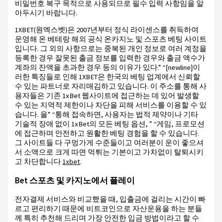
비밀번호 복구 목적으로 사용되므로 필수 입력 사항임을 알
아두시기 바랍니다.
1XBET(원엑스벳)은 2007년부터 정식 라이센스를 취득하여
운영해 온 베테랑 해외 공식 온카지노 및 스포츠 베팅 사이트
입니다. 그 외의 사항으로는 중복된 개인 정보로 여러 계정을
등록한 경우 잘못된 출금 정보를 입력한 경우와 출금 액수가
계좌의 잔액을 초과한 경우 등의 이유가 있다.” “[newline]이
러한 특징들로 인해 1XBET은 한국의 베팅 업계에서 신뢰할
수 있는 파트너로 자리매김하고 있습니다. 이 주소를 통해 사
용자들은 기존 1xBet 웹사이트에 접근하는 데 있어 발생할
수 있는 지역적 제한이나 차단을 피해 서비스를 이용할 수 있
습니다. 을” “통해 접속하면, 사용자는 법적 제약이나 기타
기술적 장애 없이 1xBet의 모든 베팅 옵션, ” “게임, 프로모션
에 접근하며 안전하고 원활한 베팅 경험을 할 수 있습니다.
그 사이트들 다 구멍가게 수준들이고 여러분이 운이 좋으셔
서 소액으로 크게 따면 먹튀는 기본이고 가차없이 탈퇴시키
고 차단합니다
1xbet
.
Bet 스포츠 및 카지노에서 플레이
전자결제 서비스와 비교했을 때, 입출금에 걸리는 시간이 빠
르고 편리하기 때문에 비트코인으로 자산운용을 하는 분들
께 특히 추천해 드리며 가장 안전한 입금 방법이라고 할 수