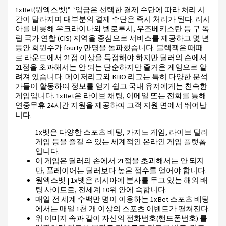
1xBet(원엑스벳)” “입금은 선택한 결제 수단에 따라 처리 시
간이 달라지며 대부분의 결제 수단은 즉시 처리가 된다. 러시
아를 비롯해 우크라이나와 벨로루시, 우즈베키스탄 등 구 독
립 국가 연합 (CIS) 지역을 중심으로 서비스를 제공하고 몇 년
동안 회원수가 fourty 만명을 돌파했습니다. 블랙잭은 때때
로 라운드에서 21점 이상을 득점해야 하지만 딜러의 손에서
21점을 초과해서는 안 되는 단순하지만 즐거운 게임으로 알
려져 있습니다. 메이저리그와 KBO 리그는 특히 다양한 분석
가들이 활동하여 정보를 얻기 쉽고 국내 유저에게는 친숙한
게임입니다. 1xBet은 라이브 채팅, 이메일 또는 전화를 통해
연중무휴 24시간 지원을 제공하여 고객 지원 면에서 뛰어납
니다.
1x벳은 다양한 스포츠 베팅, 카지노 게임, 라이브 딜러
게임 등을 즐길 수 있는 세계적인 온라인 게임 플랫폼
입니다.
이 게임은 딜러의 손에서 21점을 초과해서는 안 되지
만, 플레이어는 딜러보다 높은 점수를 얻어야 합니다.
원엑스벳 | 1x벳은 러시아에 본사를 두고 있는 해외 배
팅 사이트로, 전세계 10위 안에 속합니다.
매일 전 세계 수백만 명이 이용하는 1xBet 스포츠 베팅
에서는 매일 1천 개 이상의 스포츠 이벤트가 펼쳐진다.
위 이미지 속과 같이 자신의 전화번호(핸드폰번호) 를