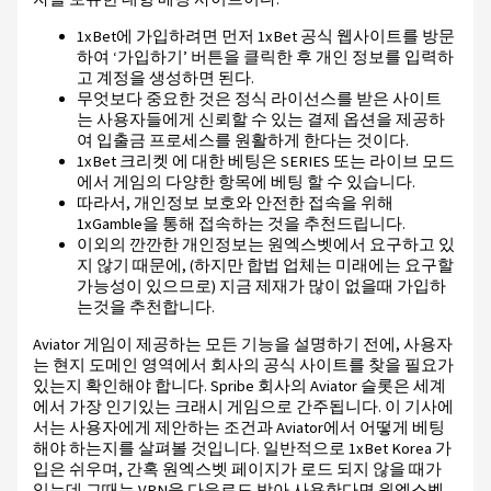
1xBet에 가입하려면 먼저 1xBet 공식 웹사이트를 방문
하여 ‘가입하기’ 버튼을 클릭한 후 개인 정보를 입력하
고 계정을 생성하면 된다.
무엇보다 중요한 것은 정식 라이선스를 받은 사이트
는 사용자들에게 신뢰할 수 있는 결제 옵션을 제공하
여 입출금 프로세스를 원활하게 한다는 것이다.
1xBet 크리켓 에 대한 베팅은 SERIES 또는 라이브 모드
에서 게임의 다양한 항목에 베팅 할 수 있습니다.
따라서, 개인정보 보호와 안전한 접속을 위해
1xGamble을 통해 접속하는 것을 추천드립니다.
이외의 깐깐한 개인정보는 원엑스벳에서 요구하고 있
지 않기 때문에, (하지만 합법 업체는 미래에는 요구할
가능성이 있으므로) 지금 제재가 많이 없을때 가입하
는것을 추천합니다.
Aviator 게임이 제공하는 모든 기능을 설명하기 전에, 사용자
는 현지 도메인 영역에서 회사의 공식 사이트를 찾을 필요가
있는지 확인해야 합니다. Spribe 회사의 Aviator 슬롯은 세계
에서 가장 인기있는 크래시 게임으로 간주됩니다. 이 기사에
서는 사용자에게 제안하는 조건과 Aviator에서 어떻게 베팅
해야 하는지를 살펴볼 것입니다. 일반적으로 1xBet Korea 가
입은 쉬우며, 간혹 원엑스벳 페이지가 로드 되지 않을 때가
있는데 그때는 VPN을 다운로드 받아 사용한다면 원엑스벳