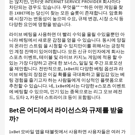
는 않지만, 인터넷 INTERNET SERVICE PROVIDER 회사마다
차단되는 경우도 있습니다. 무엇을”” ““하든 어떤 게임을 찾
든 1XBET에는 당신이 찾는 모든 슬롯이 존재합니다. 암호화
폐 시장가는 변동성이 높으며 수요, 규제 변경, 시장 소식 등
다양한 요인에 영향을 받습니다.
라이브 베팅을 사용하면 더 빨리 수익을 올릴 수있을뿐만 아
니라 베팅에서 새로운 감정을 얻을 수 있습니다. 동시에 양질
의 온라인 스트림 을 시청할 수 있지만이를 위해서는 긍정적
인 계정 잔액이 있어야합니다. 모든 신규 이민자에게 회사는
스포츠 이벤트, 테이블 및 라이브 카지노 게임에 적용 할 수
있는 가장 다양하고 관대 한 보너스, 일일 및 주간 프로모션
을 제안합니다. 전반적으로, 1xBet의 다양한 베팅 옵션과 라
이브 베팅의 장점은 이길 확률을 극대화하고 몰입감 있는 베
팅 경험을 즐기고자 하는 사람들에게 이상적인 플랫폼으로
추천할 수 있습니다. 네, 1xBet에서는 다양한 e스포츠 이벤트
에 베팅할 수 있으며, 인기 있는 종목으로는 리그 오브 레전
드, 도타 2, 카운터 스트라이크 등이 포함됩니다.
Bet은 어디에서 라이선스와 규제를 받을
까?
1xBet 모바일 앱을 태블릿에서 사용하면 사용자들은 여러 가