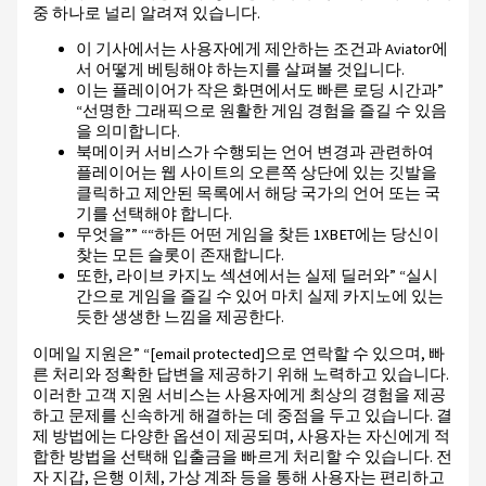
중 하나로 널리 알려져 있습니다.
이 기사에서는 사용자에게 제안하는 조건과 Aviator에
서 어떻게 베팅해야 하는지를 살펴볼 것입니다.
이는 플레이어가 작은 화면에서도 빠른 로딩 시간과”
“선명한 그래픽으로 원활한 게임 경험을 즐길 수 있음
을 의미합니다.
북메이커 서비스가 수행되는 언어 변경과 관련하여
플레이어는 웹 사이트의 오른쪽 상단에 있는 깃발을
클릭하고 제안된 목록에서 해당 국가의 언어 또는 국
기를 선택해야 합니다.
무엇을”” ““하든 어떤 게임을 찾든 1XBET에는 당신이
찾는 모든 슬롯이 존재합니다.
또한, 라이브 카지노 섹션에서는 실제 딜러와” “실시
간으로 게임을 즐길 수 있어 마치 실제 카지노에 있는
듯한 생생한 느낌을 제공한다.
이메일 지원은” “[email protected]으로 연락할 수 있으며, 빠
른 처리와 정확한 답변을 제공하기 위해 노력하고 있습니다.
이러한 고객 지원 서비스는 사용자에게 최상의 경험을 제공
하고 문제를 신속하게 해결하는 데 중점을 두고 있습니다. 결
제 방법에는 다양한 옵션이 제공되며, 사용자는 자신에게 적
합한 방법을 선택해 입출금을 빠르게 처리할 수 있습니다. 전
자 지갑, 은행 이체, 가상 계좌 등을 통해 사용자는 편리하고