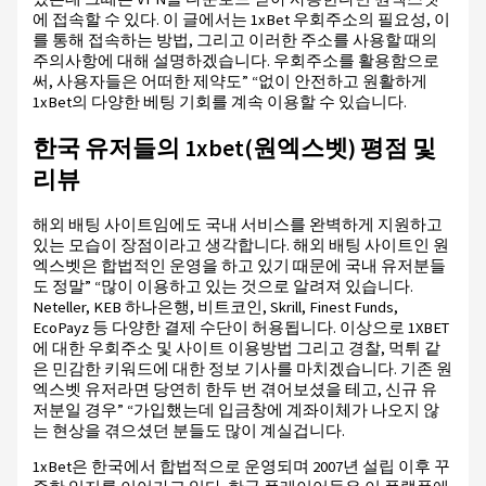
에 접속할 수 있다. 이 글에서는 1xBet 우회주소의 필요성, 이
를 통해 접속하는 방법, 그리고 이러한 주소를 사용할 때의
주의사항에 대해 설명하겠습니다. 우회주소를 활용함으로
써, 사용자들은 어떠한 제약도” “없이 안전하고 원활하게
1xBet의 다양한 베팅 기회를 계속 이용할 수 있습니다.
한국 유저들의 1xbet(원엑스벳) 평점 및
리뷰
해외 배팅 사이트임에도 국내 서비스를 완벽하게 지원하고
있는 모습이 장점이라고 생각합니다. 해외 배팅 사이트인 원
엑스벳은 합법적인 운영을 하고 있기 때문에 국내 유저분들
도 정말” “많이 이용하고 있는 것으로 알려져 있습니다.
Neteller, KEB 하나은행, 비트코인, Skrill, Finest Funds,
EcoPayz 등 다양한 결제 수단이 허용됩니다. 이상으로 1XBET
에 대한 우회주소 및 사이트 이용방법 그리고 경찰, 먹튀 같
은 민감한 키워드에 대한 정보 기사를 마치겠습니다. 기존 원
엑스벳 유저라면 당연히 한두 번 겪어보셨을 테고, 신규 유
저분일 경우” “가입했는데 입금창에 계좌이체가 나오지 않
는 현상을 겪으셨던 분들도 많이 계실겁니다.
1xBet은 한국에서 합법적으로 운영되며 2007년 설립 이후 꾸