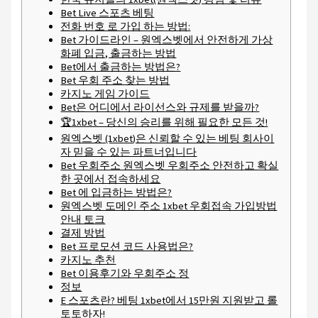
Bet Live 스포츠 베팅
전화 번호 로 가입 하는 방법:
Bet 가이드라인 – 원엑스벳에서 안전하게 가상
화폐 입금, 출금하는 방법
Bet에서 출금하는 방법은?
Bet 우회 주소 찾는 방법
카지노 게임 가이드
Bet은 어디에서 라이선스와 규제를 받을까?
🏆1xbet – 당신의 승리를 위해 필요한 모든 것!
원엑스벳 (1xbet)은 신뢰할 수 있는 베팅 회사이
자 믿을 수 있는 파트너입니다
Bet 우회주소 원엑스벳 우회주소 안전하고 확실
한 곳에서 접속하세요
Bet 에 입금하는 방법은?
원엑스벳 도메인 주소 1xbet 우회접속 가입방법
안내 토크
결제 방법
Bet 프로모션 코드 사용법은?
카지노 추천
Bet 이용후기와 우회주소 정
정보
E 스포츠란? 베팅 1xbet에서 15만원 지원받고 롤
토토하자!