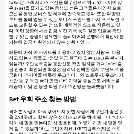
1xBet은 고객 서비스 개선을 최우선으로 하고 있다. 이미 많
은 1xBet을 즐기고 있는 충성도 높은 고객들은 다양한 프로
모션을 통한 보너스 및 혜택에 만족하고 있다. 또한 다양한
루트를 통해 얻을 수 있는 보너스 포인트를 다시 프로모션 코
드로 교환할 수 있는 점 또한 매력적인 요소로 작용하고 있
다. 이런 상황에서는 입금 시간 기록 등과 같은 입금을 확인
할 수 있는 증명이 필요한데 플레이어의 은행에서 확인이 불
가능해 입금이 확인되지 않는 상황이었다.
때문에 아직 이 사이트를 이용하고 있지 않은 사람도, 이용
하고 있는 사람들도 “정말 지금 한국에 있는 1XBET은 본사가
맞을까? 주민등록증을 통한신분 확인 절차를 거쳐 1xBet 출
금 인증이 확인되면 확정된 금액이 선택한 결제 수단으로 송
금된다. 러시아를 비롯해 우크라이나와 벨로루시, 우즈베키
스탄 등 구 독립 국가 연합 (CIS) 지역을 중심으로 서비스를
제공하고 몇 년 동안 회원수가 40 만명을 돌파했습니다.
Bet 우회 주소 찾는 방법
겪어본 사람이 아직 겪어보지 못한 사람에게 무언가 좋은 것
을 알려주려고 할 땐 많은 생각과 고민을 하게 됩니다. “이 사
람이 내 말을 믿는다면 참 좋을텐데, 어떻게 하면 내 말을 믿
게 할 수 있을까”라는 고민이지요. 1XBET(원엑스벳)은 스포